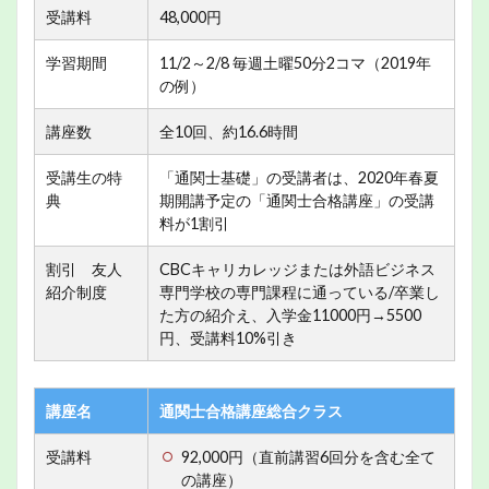
受講料
48,000円
学習期間
11/2～2/8 毎週土曜50分2コマ（2019年
の例）
講座数
全10回、約16.6時間
受講生の特
「通関士基礎」の受講者は、2020年春夏
典
期開講予定の「通関士合格講座」の受講
料が1割引
割引 友人
CBCキャリカレッジまたは外語ビジネス
紹介制度
専門学校の専門課程に通っている/卒業し
た方の紹介え、入学金11000円→5500
円、受講料10%引き
講座名
通関士合格講座総合クラス
受講料
92,000円（直前講習6回分を含む全て
の講座）