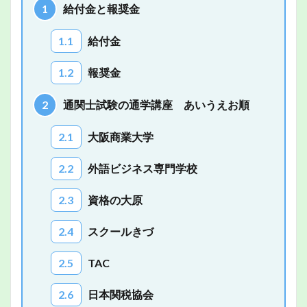
1
給付金と報奨金
1.1
給付金
1.2
報奨金
2
通関士試験の通学講座 あいうえお順
2.1
大阪商業大学
2.2
外語ビジネス専門学校
2.3
資格の大原
2.4
スクールきづ
2.5
TAC
2.6
日本関税協会