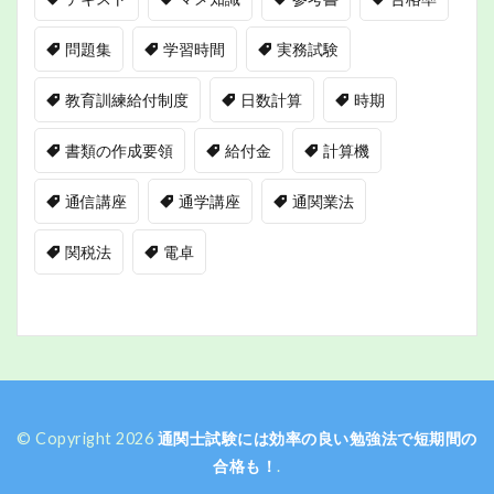
問題集
学習時間
実務試験
教育訓練給付制度
日数計算
時期
書類の作成要領
給付金
計算機
通信講座
通学講座
通関業法
関税法
電卓
© Copyright 2026
通関士試験には効率の良い勉強法で短期間の
合格も！
.